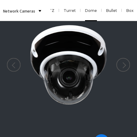
i Sensor
Network Cameras
Fisheye
PTZ
Turret
Dome
Bullet
Box