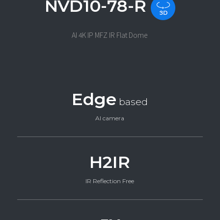
NVD10-78-R
AI 4K IP MFZ IR Flat Dome
Edge
based
AI camera
H2IR
IR Reflection Free