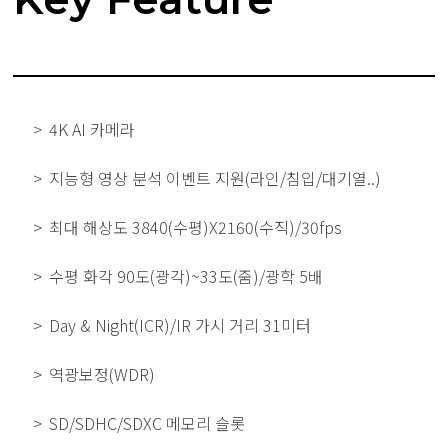
4K AI 카메라
지능형 영상 분석 이벤트 지원(라인/침입/대기열..)
최대 해상도 3840(수평)X2160(수직)/30fps
수평 화각 90도(광각)~33도(줌)/광학 5배
Day & Night(ICR)/IR 가시 거리 31미터
역광보정(WDR)
SD/SDHC/SDXC 메모리 슬롯