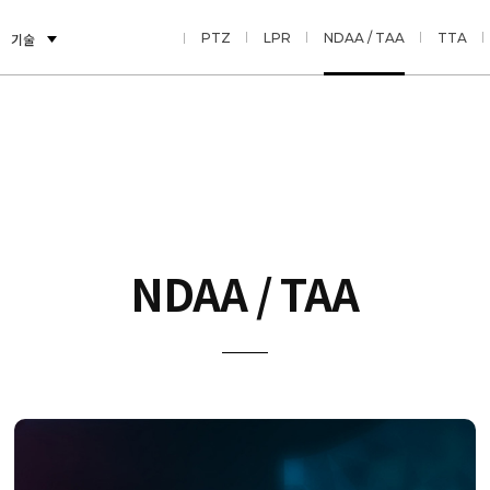
Series
기술
AI
멀티센서
PTZ
LPR
NDAA / TAA
TTA
NDAA / TAA