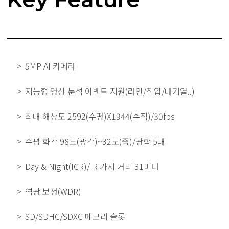
5MP AI 카메라
지능형 영상 분석 이벤트 지원(라인/침입/대기열..)
최대 해상도 2592(수평)X1944(수직)/30fps
수평 화각 98도(광각)~32도(줌)/광학 5배
Day & Night(ICR)/IR 가시 거리 31미터
역광 보정(WDR)
SD/SDHC/SDXC 메모리 슬롯