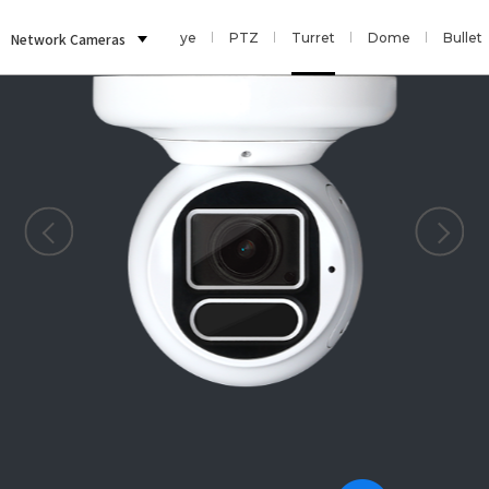
Network Cameras
Multi Sensor
Fisheye
PTZ
Turret
Dome
Bullet