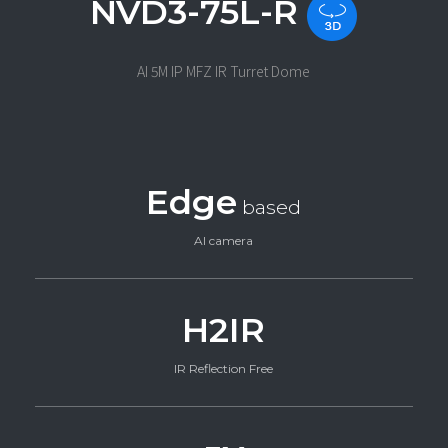
NVD3-75L-R
AI 5M IP MFZ IR Turret Dome
Edge
based
AI camera
H2IR
IR Reflection Free