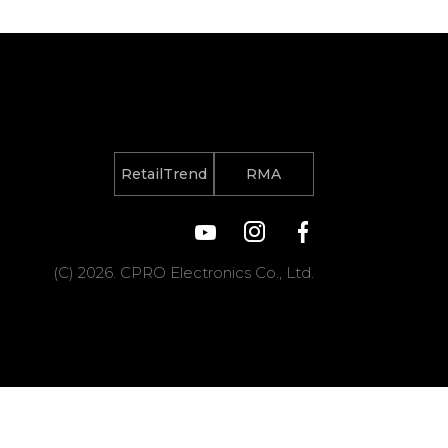
RetailTrend
RMA
(C) 2026. CPRO Electronics Co., Ltd.