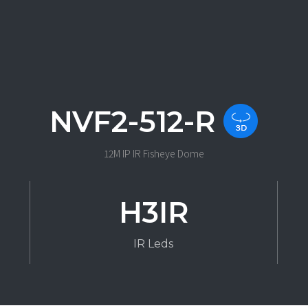
NVF2-512-R
12M IP IR Fisheye Dome
H3IR
IR Leds