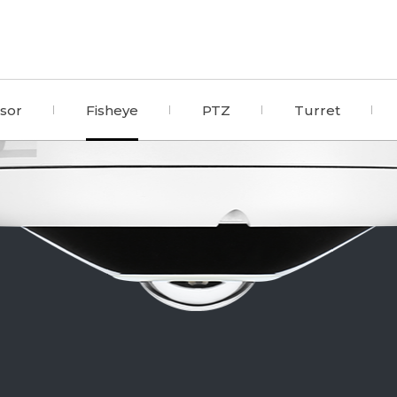
nsor
Fisheye
PTZ
Turret