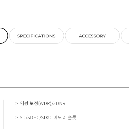
SPECIFICATIONS
ACCESSORY
역광 보정(WDR)/3DNR
SD/SDHC/SDXC 메모리 슬롯