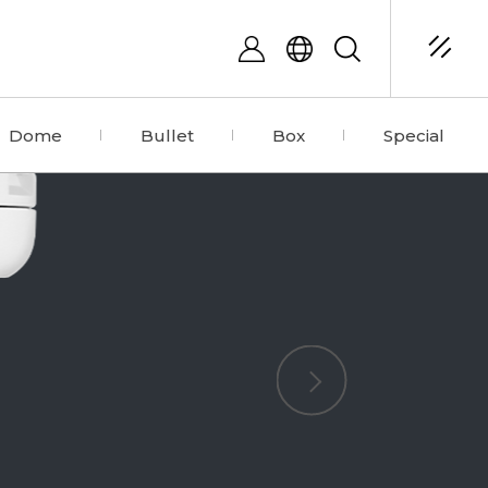
Dome
Bullet
Box
Special