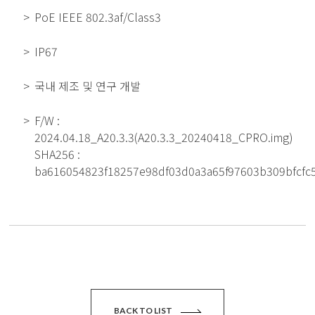
PoE IEEE 802.3af/Class3
IP67
국내 제조 및 연구 개발
F/W :
2024.04.18_A20.3.3(A20.3.3_20240418_CPRO.img)
SHA256 :
ba616054823f18257e98df03d0a3a65f97603b309bfcfc
BACK TO LIST