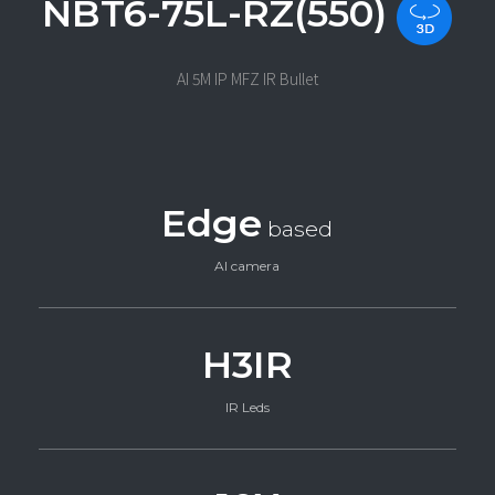
NBT6-75L-RZ(550)
AI 5M IP MFZ IR Bullet
Edge
based
AI camera
H3IR
IR Leds