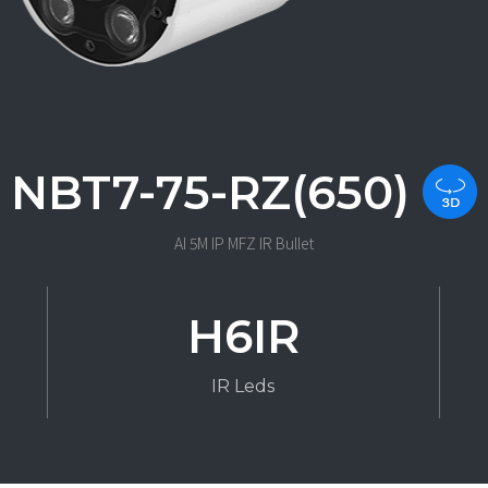
NBT7-75-RZ(650)
AI 5M IP MFZ IR Bullet
H6IR
IR Leds