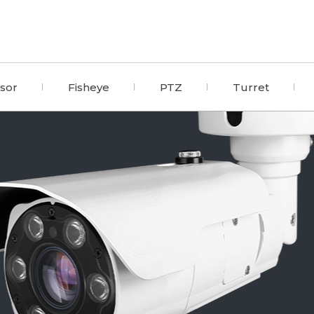
nsor
Fisheye
PTZ
Turret