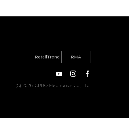
RetailTrend
RMA
(C) 2026. CPRO Electronics Co., Ltd.