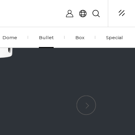
Dome
Bullet
Box
Special