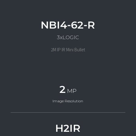
NBI4-62-R
3xLOGIC
2M IP IR Mini Bullet
2
MP
Image Resolution
H2IR