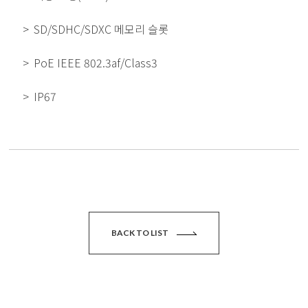
SD/SDHC/SDXC 메모리 슬롯
PoE IEEE 802.3af/Class3
IP67
BACK TO LIST