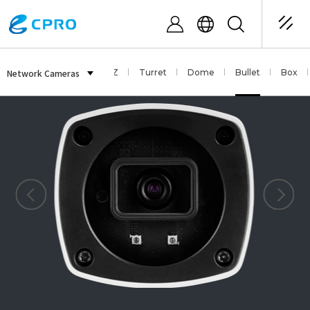
Sensor
Network Cameras
Fisheye
PTZ
Turret
Dome
Bullet
Box